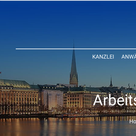
KANZLEI
ANWÄ
Arbeit
H