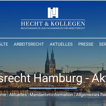
LTE
ARBEITSRECHT
AKTUELLES
PRESSE
SE
srecht Hamburg - Ak
ome
|
Aktuelles
|
Mandanteninformation
|
Allgemeines Re