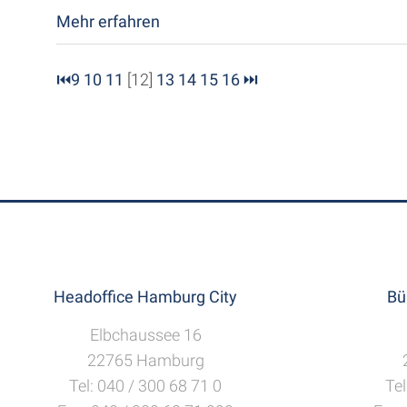
Mehr erfahren
⏮
9
10
11
[12]
13
14
15
16
⏭
Headoffice Hamburg City
Bü
Elbchaussee 16
22765 Hamburg
Tel: 040 / 300 68 71 0
Tel