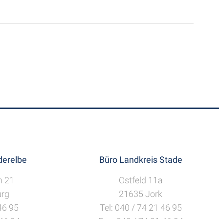
erelbe
Büro Landkreis Stade
h 21
Ostfeld 11a
rg
21635 Jork
 46 95
Tel: 040 / 74 21 46 95